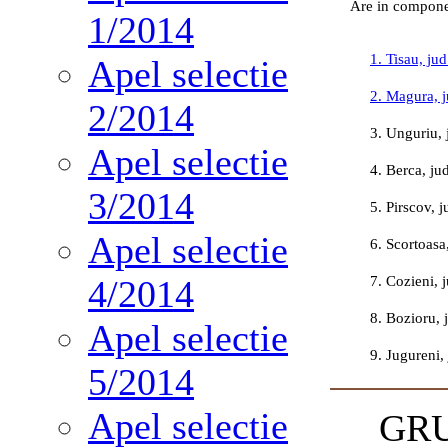
Are in componenta
1/2014
1. Tisau, ju
Apel selectie
2. Magura, 
2/2014
3. Unguriu,
Apel selectie
4. Berca, ju
3/2014
5. Pirscov, 
Apel selectie
6. Scortoasa
4/2014
7. Cozieni, 
8. Bozioru, 
Apel selectie
9. Jugureni,
5/2014
Apel selectie
GRU