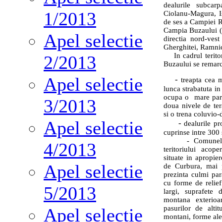
dealurile subcar
1/2013
Ciolanu-Magura, I
de ses a Campiei 
Campia Buzaului (c
Apel selectie
directia nord-vest 
Gherghitei, Ramnic
In cadrul teritor
2/2013
Buzaului se remarca
Apel selectie
-
treapta cea m
lunca strabatuta i
ocupa o
mare par
3/2013
doua nivele de ter
si o trena coluvio-
Apel selectie
-
dealurile pr
cuprinse intre 300
- Comunele si
4/2013
teritoriului aco
situate in apropi
Apel selectie
de Curbura, mai 
prezinta culmi par
cu forme de relief
5/2013
largi, suprafete 
montana exterioa
pasurilor de alti
Apel selectie
montani, forme ale 