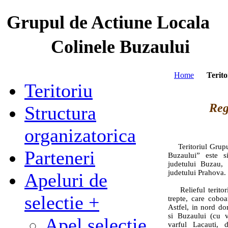
Grupul de Actiune Locala
Colinele Buzaului
Home
Terito
Teritoriu
Reg
Structura
organizatorica
Teritoriul Grupul
Parteneri
Buzaului” este s
judetului Buzau, 
judetului Prahova.
Apeluri de
Relieful teritoriu
selectie +
trepte, care coboa
Astfel, in nord do
si Buzaului (cu 
Apel selectie
varful Lacauti,