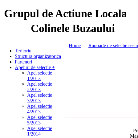
Grupul de Actiune Locala
Colinele Buzaului
Home
Rapoarte de selectie sesi
Teritoriu
Structura organizatorica
Parteneri
Apeluri de selectie +
Apel selectie
1/2013
Apel selectie
2/2013
Apel selectie
3/2013
Apel selectie
4/2013
Apel selectie
5/2013
Apel selectie
Pr
1/2014
Masu