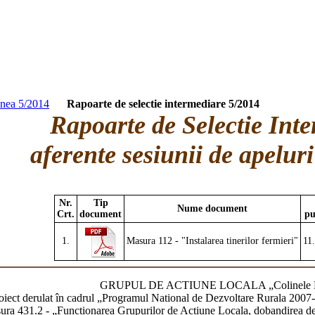
unea 5/2014
Rapoarte de selectie intermediare 5/2014
Rapoarte de Selectie Int
aferente sesiunii de apeluri
Nr.
Tip
Nume document
Crt.
document
pu
1.
Masura 112 - "Instalarea tinerilor fermieri"
11
GRUPUL DE ACTIUNE LOCALA „Colinele B
oiect derulat în cadrul „Programul National de Dezvoltare Rurala 20
ra 431.2 - „Functionarea Grupurilor de Actiune Locala, dobandirea de 