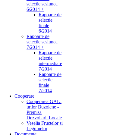
selectie sesiunea
6/2014 +
Rapoarte de
selectie
finale
6/2014
Rapoarte de
selectie sesiunea
7/2014 +
Rapoarte de
selectie
intermediare
7/2014
Rapoarte de
selectie
finale
7/2014
Cooperare +
Cooperarea GAL-
urilor Buzoiene -
Premisa
Dezvoltarii Locale
Veselia Fructelor si
Legumelor
Documente