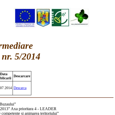
ermediare
 nr. 5/2014
Data
Descarcare
blicarii
.07.2014
Descarca
uzaului”
07-2013” Axa prioritara 4 - LEADER
competente si animarea teritoriului”