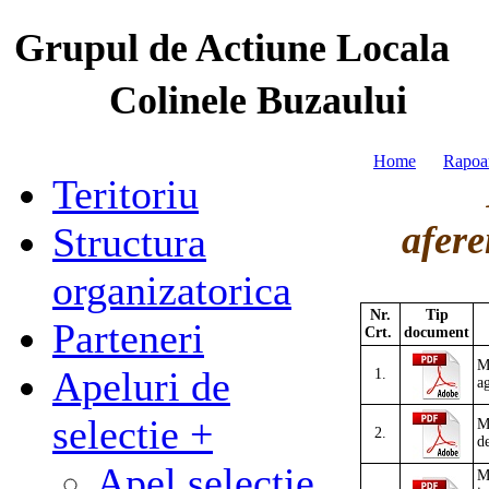
Grupul de Actiune Locala
Colinele Buzaului
Home
Rapoar
Teritoriu
afere
Structura
organizatorica
Nr.
Tip
Parteneri
Crt.
document
M
Apeluri de
1.
ag
selectie +
M
2.
d
Apel selectie
M