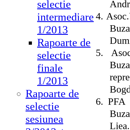
selectie
Andr
intermediare
4.
Asoc.
Buza
1/2013
Dumi
Rapoarte de
5.
Asoc
selectie
Buz
finale
repr
1/2013
Bog
Rapoarte de
6.
PFA 
selectie
Buza
sesiunea
Liea.