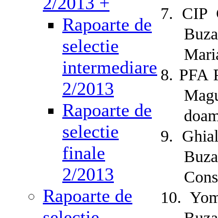
2/2013 +
7.
CIP 
Rapoarte de
Buza
selectie
Mari
intermediare
8.
PFA 
2/2013
Magu
Rapoarte de
doam
selectie
9.
Ghia
finale
Buza
2/2013
Cons
Rapoarte de
10.
Yom
selectie
Buza