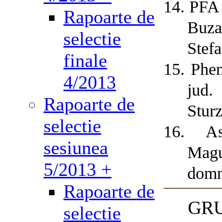
14.
PFA 
Rapoarte de
Buza
selectie
Stef
finale
15.
Phen
4/2013
jud.
Rapoarte de
Sturz
selectie
16.
As
sesiunea
Magu
5/2013 +
domn
Rapoarte de
GRU
selectie