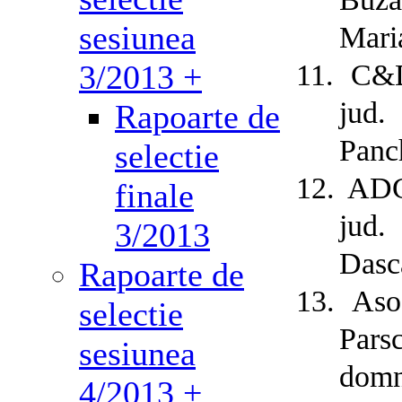
sesiunea
Mari
3/2013 +
11.
C&D
jud.
Rapoarte de
Panch
selectie
12.
ADG
finale
jud.
3/2013
Dasc
Rapoarte de
13.
Aso
selectie
Pars
sesiunea
domn
4/2013 +