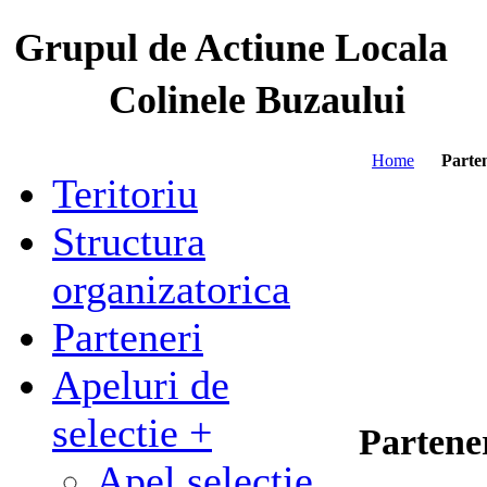
Grupul de Actiune Locala
Colinele Buzaului
Home
Parte
Teritoriu
Structura
organizatorica
Parteneri
Apeluri de
selectie +
Partener
Apel selectie