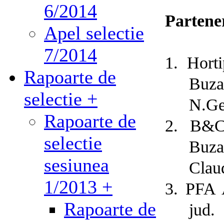
6/2014
Partener
Apel selectie
7/2014
1.
Hort
Rapoarte de
Buza
selectie +
N.Ge
Rapoarte de
2.
B&C
selectie
Buza
sesiunea
Clau
1/2013 +
3.
PFA 
Rapoarte de
jud.